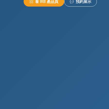
看 IRB 產品頁
預約展示